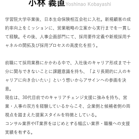
小林 義直
Yoshinao Kobayashi
学習院大学卒業後、日本生命保険相互会社に入社。新規顧客の成
約率向上をミッションに、営業戦略の立案から実行までを一貫し
て経験。その後、人事企画部門にて、採用要件定義や新規採用チ
ャネルの開拓及び採用プロセスの高度化を担う。
前職にて採用業務にかかわる中で、入社後のキャリア形成まで十
分に関与できないことに課題意識を持ち、「より長期的に人のキ
ャリアに向き合いたい」という想いからアサインへの参画を決
意。
現在は、30代目前でのキャリアチェンジ支援に強みを持ち、営
業・人事の双方を経験しているからこそ、企業側と候補者側の両
視点を踏まえた提案スタイルを特徴としている。
コンサル業界やIT業界をはじめとする幅広い業界・職種への支援
実績を有する。