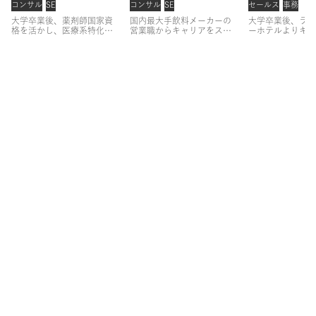
コンサル
SE
コンサル
SE
セールス
事務
大学卒業後、薬剤師国家資
国内最大手飲料メーカーの
大学卒業後、ラグ
格を活かし、医療系特化の
営業職からキャリアをスタ
ーホテルよりキャ
キャリア支援に従事。
3年
ート。
大手クライアントへ
タート。
コンシ
間支援実績No.1を続けた
の法人営業に従事した後、
して経験を積んだ
後、関西支社の立ち上げを
営業組織のマネジメントを
略部門にて組織開
担当。
事業方針策定やコン
経験。
その後、育成戦略プ
ェクトの企画から
サルタント育成に従事。
ロジェクトのリーダーとし
い、その後フロン
「一人一人に向き合い、よ
て、CHRO直下で組織形
効率化をミッショ
り長期的なキャリア支援を
成・人材開発に従事。
アサ
接客プロセスのD
行いたい」
という思いか
イン参画後は、一貫して営
ド。
株式会社ア
ら、アサインに参画し、営
業経験者のキャリア支援を
画後は、営業職・
業経験者を中心にキャリア
行う。
また、人事責任者と
験者のキャリアア
支援を行う。
して、組織設計や育成方針
みを持ち、若手ハ
の策定なども行う。
層に特化したキャ
に従事。