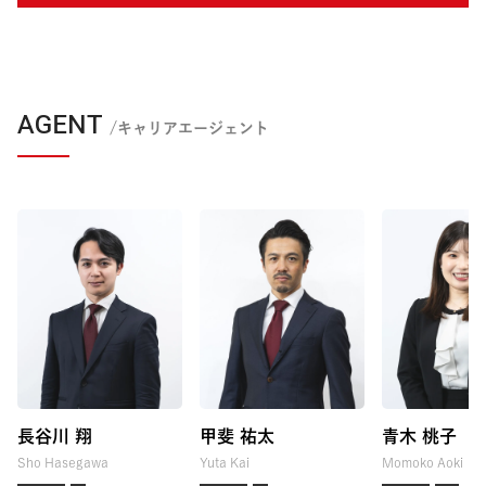
AGENT
/キャリアエージェント
長谷川 翔
甲斐 祐太
青木 桃子
Sho Hasegawa
Yuta Kai
Momoko Aoki