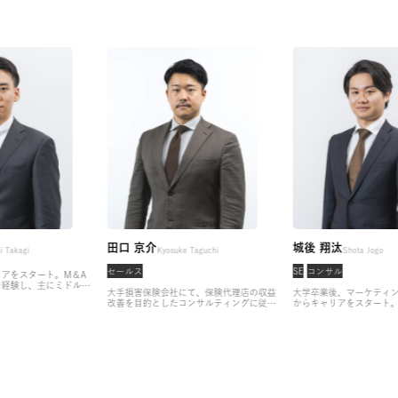
土筆
田口 京介
城後
Tsukushi Takagi
Kyosuke Taguchi
セールス
SE
コ
からキャリアをスタート。M＆A