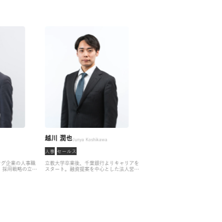
 翔汰
越川 潤也
吉
Shota Jogo
Junya Koshikawa
ンサル
人事
セールス
コ