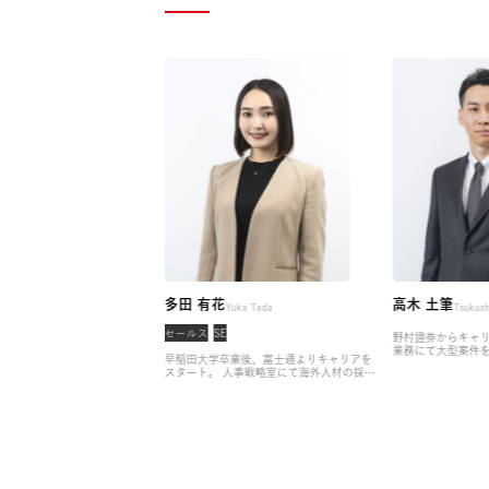
AGENT
/キャリアエージェント
多田 有花
高木 
Momoko Aoki
Yuka Tada
務
セールス
SE
野村證券