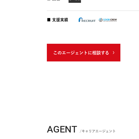
■ 業種
セールス
■ 支援実績
このエージェントに相談する