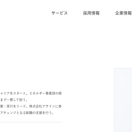
サービス
採用情報
商社よりキャリアをスタート。エネルギー事業部の提
の改善提案まで一貫して担う。
ス戦略の立案・実行をリード。株式会社アサインに参
へのキャリアチェンジとなる転職の支援を行う。