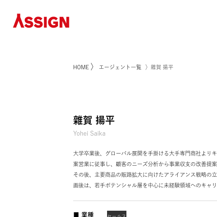
〉
HOME
エージェント一覧
〉雜賀 揚平
雜賀 揚平
Yohei Saika
大学卒業後、グローバル展開を手掛ける大手専門
案営業に従事し、顧客のニーズ分析から事業収支
その後、主要商品の販路拡大に向けたアライアン
画後は、若手ポテンシャル層を中心に未経験領域