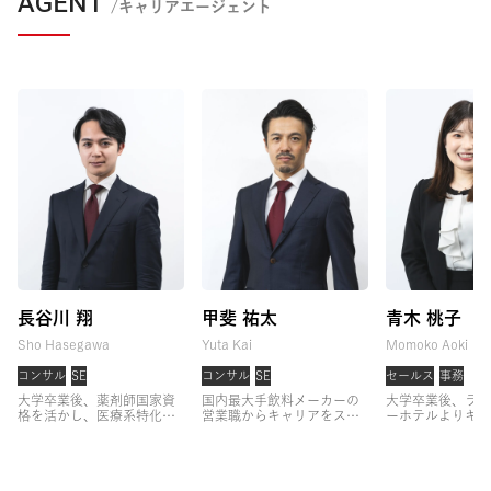
AGENT
/キャリアエージェント
長谷川 翔
甲斐 祐太
青木 桃子
Sho Hasegawa
Yuta Kai
Momoko Aoki
コンサル
SE
コンサル
SE
セールス
事務
大学卒業後、薬剤師国家資
国内最大手飲料メーカーの
大学卒業後、ラグ
格を活かし、医療系特化の
営業職からキャリアをスタ
ーホテルよりキャ
キャリア支援に従事。
3年
ート。
大手クライアントへ
タート。
コンシ
間支援実績No.1を続けた
の法人営業に従事した後、
して経験を積んだ
後、関西支社の立ち上げを
営業組織のマネジメントを
略部門にて組織開
担当。
事業方針策定やコン
経験。
その後、育成戦略プ
ェクトの企画から