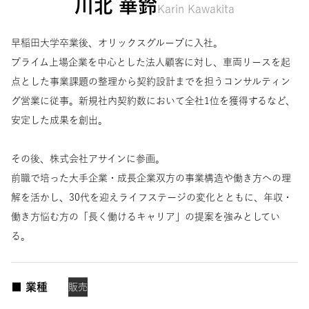
川北 華鈴
Karin Kawakita
早稲田大学卒業後、オリックスグループに入社。
プライム上場企業を中心とした法人顧客に対し、車両リースを起
点とした事業課題の整理から契約設計までを担うコンサルティン
グ営業に従事。新規社内契約数において全社1位を獲得するなど、
安定した成果を創出。
その後、株式会社アサインに参画。
前職で培った大手企業・成長企業双方の事業構造や働き方への理
解を活かし、30代を迎えライフステージの変化とともに、年収・
働き方悩む方の「長く働けるキャリア」の提案を強みとしてい
る。
■ 業種
販売