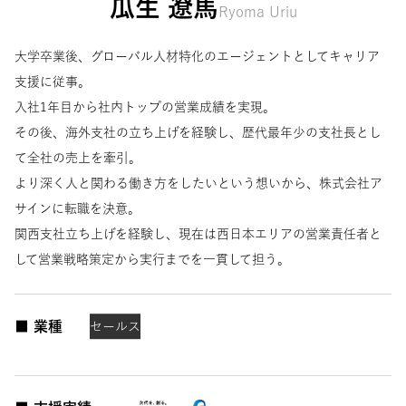
瓜生 遼馬
Ryoma Uriu
大学卒業後、グローバル人材特化のエージェントとしてキャリア
支援に従事。
入社1年目から社内トップの営業成績を実現。
その後、海外支社の立ち上げを経験し、歴代最年少の支社長とし
て全社の売上を牽引。
より深く人と関わる働き方をしたいという想いから、株式会社ア
サインに転職を決意。
関西支社立ち上げを経験し、現在は西日本エリアの営業責任者と
して営業戦略策定から実行までを一貫して担う。
■ 業種
セールス