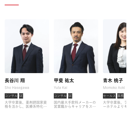
長谷川 翔
甲斐 祐太
青木 桃子
Sho Hasegawa
Yuta Kai
Momoko Aoki
コンサル
SE
コンサル
SE
セールス
事務
大学卒業後、薬剤師国家資
国内最大手飲料メーカーの
大学卒業後、ラグ
格を活かし、医療系特化の
営業職からキャリアをスタ
ーホテルよりキャ
キャリア支援に従事。
3年
ート。
大手クライアントへ
タート。
コンシ
間支援実績No.1を続けた
の法人営業に従事した後、
して経験を積んだ
後、関西支社の立ち上げを
営業組織のマネジメントを
略部門にて組織開
担当。
事業方針策定やコン
経験。
その後、育成戦略プ
ェクトの企画から
サルタント育成に従事。
ロジェクトのリーダーとし
い、その後フロン
「一人一人に向き合い、よ
て、CHRO直下で組織形
効率化をミッショ