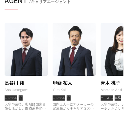
AGENT
/キャリアエージェント
長谷川 翔
甲斐 祐太
青木 桃子
Sho Hasegawa
Yuta Kai
Momoko Aoki
コンサル
SE
コンサル
SE
セールス
事務
大学卒業後、薬剤師国家資
国内最大手飲料メーカーの
大学卒業後、ラグ
格を活かし、医療系特化の
営業職からキャリアをスタ
ーホテルよりキャ
キャリア支援に従事。
3年
ート。
大手クライアントへ
タート。
コンシ
間支援実績No.1を続けた
の法人営業に従事した後、
して経験を積んだ
後、関西支社の立ち上げを
営業組織のマネジメントを
略部門にて組織開
担当。
事業方針策定やコン
経験。
その後、育成戦略プ
ェクトの企画から