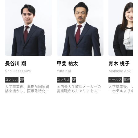
長谷川 翔
甲斐 祐太
青木 桃子
Sho Hasegawa
Yuta Kai
Momoko Aoki
コンサル
SE
コンサル
SE
セールス
事務
大学卒業後、薬剤師国家資
国内最大手飲料メーカーの
大学卒業後、ラグ
格を活かし、医療系特化の
営業職からキャリアをスタ
ーホテルよりキャ
キャリア支援に従事。
3年
ート。
大手クライアントへ
タート。
コンシ
間支援実績No.1を続けた
の法人営業に従事した後、
して経験を積んだ
後、関西支社の立ち上げを
営業組織のマネジメントを
略部門にて組織開
担当。
事業方針策定やコン
経験。
その後、育成戦略プ
ェクトの企画から
サルタント育成に従事。
ロジェクトのリーダーとし
い、その後フロン
「一人一人に向き合い、よ
て、CHRO直下で組織形
効率化をミッショ
り長期的なキャリア支援を
成・人材開発に従事。
アサ
接客プロセスのD
行いたい」
という思いか
イン参画後は、一貫して営
ド。
株式会社ア
ら、アサインに参画し、営
業経験者のキャリア支援を
画後は、営業職・
業経験者を中心にキャリア
行う。
また、人事責任者と
験者のキャリアア