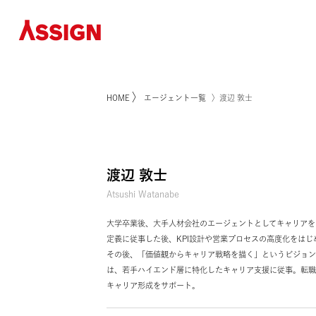
〉
HOME
エージェント一覧
〉渡辺 敦士
渡辺 敦士
Atsushi Watanabe
大学卒業後、大手人材会社のエージェントとして
定義に従事した後、KPI設計や営業プロセスの高
その後、「価値観からキャリア戦略を描く」とい
は、若手ハイエンド層に特化したキャリア支援に