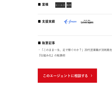
キャリア形成をサポート。
■ 業種
セールス
販売
■ 支援実績
■ 執筆記事
・「このまま一生、足で稼ぐのか？」20代営業職
『仕組み化』の転換術
このエージェントに相談する