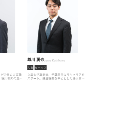
 翔汰
越川 潤也
吉
Shota Jogo
Junya Koshikawa
ンサル
人事
セールス
コ
卒業後、マーケティング企業の人事職
立教大学卒業後、千葉銀行よりキャリアを
大
キャリアをスタート。
採用戦略の立案
スタート。融資提案を中心とした法人営業
キ