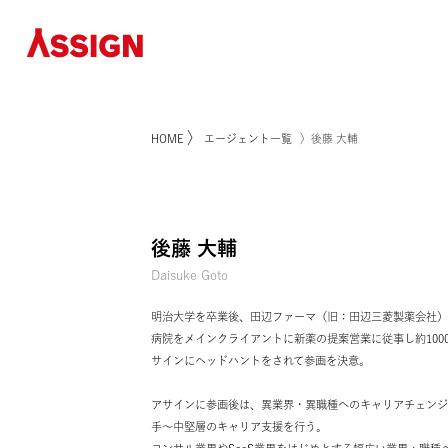
〉
HOME
エージェント一覧
〉後藤 大輔
後藤 大輔
Daisuke Goto
明治大学を卒業後、田辺ファーマ（旧：田辺三菱
病院をメインクライアントに新薬の提案営業に従事し
サインにヘッドハントをされて参画を決意。