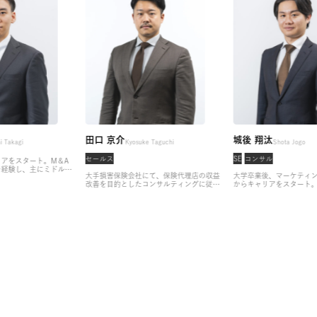
土筆
田口 京介
城後
Tsukushi Takagi
Kyosuke Taguchi
セールス
SE
コ
からキャリアをスタート。M＆A
大型案件を経験し、主にミドルマ
大手損害保険会社にて、保険代理店の収益
大学
を専門として支援。
その後、財務
改善を目的としたコンサルティングに従
から
ザリー経験を積み、株式会社アサ