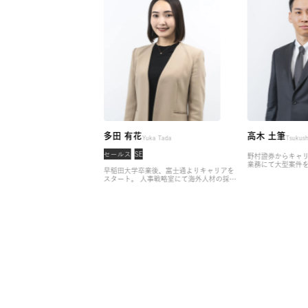
AGENT
/キャリアエージェント
多田 有花
高木 
Momoko Aoki
Yuka Tada
務
セールス
SE
野村證券
業務にて
、ラグジュアリーホテルよりキ
早稲田大学卒業後、富士通よりキャリアを
ーケット
タート。
コンシェルジュとして
スタート。
人事戦略室にて海外人材の採
アドバイ