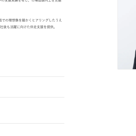
アチェンジ支援を得意とするエージェントとして、若
業界・職種への支援実績を有し、市場価値向上を見据
アや待遇面での理想像を細かくヒアリングしたうえ
作成し、入社後も活躍に向けた伴走支援を提供。
～