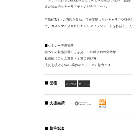
アサインに参画後は、異業界・異職種へのキャリ
手〜中堅層のキャリア支援を行う。
コンサル業界やSaaS業界をはじめとする幅広い
えた抜本的なキャリアチェンジをサポート。
平均5回以上の面談を重ね、将来実現したいキャリ
で、カスタマイズされたキャリアプランシートを
■セミナー登壇実績
初めての転職活動の方必見！～転職活動の全体像
転職軸に合った業界・企業の選び方
成長を続けるSaaS業界のキャリアの魅力とは
■ 業種
コンサル
セールス
■ 支援実績