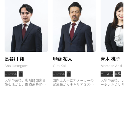
長谷川 翔
甲斐 祐太
青木 桃子
Sho Hasegawa
Yuta Kai
Momoko Aoki
コンサル
SE
コンサル
SE
セールス
事務
大学卒業後、薬剤師国家資
国内最大手飲料メーカーの
大学卒業後、ラグ
格を活かし、医療系特化の
営業職からキャリアをスタ
ーホテルよりキャ
キャリア支援に従事。
3年
ート。
大手クライアントへ
タート。
コンシ
間支援実績No.1を続けた
の法人営業に従事した後、
して経験を積んだ
後、関西支社の立ち上げを
営業組織のマネジメントを
略部門にて組織開
担当。
事業方針策定やコン
経験。
その後、育成戦略プ
ェクトの企画から
サルタント育成に従事。
ロジェクトのリーダーとし
い、その後フロン
「一人一人に向き合い、よ
て、CHRO直下で組織形
効率化をミッショ
り長期的なキャリア支援を
成・人材開発に従事。
アサ
接客プロセスのD
行いたい」
という思いか
イン参画後は、一貫して営
ド。
株式会社ア
ら、アサインに参画し、営
業経験者のキャリア支援を
画後は、営業職・
業経験者を中心にキャリア
行う。
また、人事責任者と
験者のキャリアア