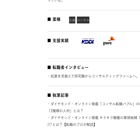
「価値観からキャリアを描く」という思いに共感
外のコンサルティングファームへのキャリア支援
っている。
■ 業種
企画
コンサル
■ 支援実績
■ 転職者インタビュー
・起業を見据えて研究職からコンサルティングファ
■ 執筆記事
・ダイヤモンド・オンライン掲載「コンサル転職バ
「2種類の人材」とは？