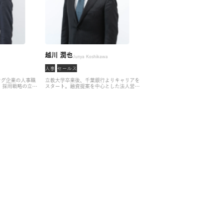
 翔汰
越川 潤也
吉
Shota Jogo
Junya Koshikawa
ンサル
人事
セールス
コ
卒業後、マーケティング企業の人事職
立教大学卒業後、千葉銀行よりキャリアを
大
キャリアをスタート。
採用戦略の立案
スタート。融資提案を中心とした法人営業
キ
行、KPI管理など採用業務全般のイ
経験を積んだ後、リクルートに入社。4年
手
ウス化を行う。
その後、IT知見者のキ
間新規開拓の営業を経験したのち、既存顧
ン
支援に特化し、コンサル・SIer領域
客へのアップセルをミッションとした新規
テ
ッドハンターとして活動。
戦略・総合
プロジェクトを立ち上げ、PMとして事業
ジ
ームだけでなく、ブティック系ファー
計画の立案から実行までをリード。
アサイ
貫
ど幅広い企業様とのコネクションに強
ンに参画後はハイエンド層の人事経験者に
ァ
持ち、戦略的に重要な案件のヘッドハ
特化した支援からエージェントとしての活
ケ
ィングを担当。
動をスタート。
自らも採用人事の経験を持
そ