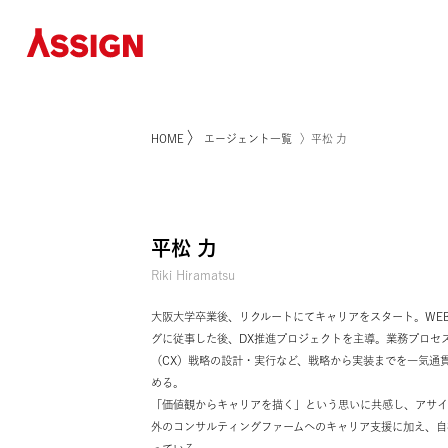
〉
HOME
エージェント一覧
〉平松 力
平松 力
Riki Hiramatsu
大阪大学卒業後、リクルートにてキャリアをスター
グに従事した後、DX推進プロジェクトを主導。業
（CX）戦略の設計・実行など、戦略から実装まで
める。