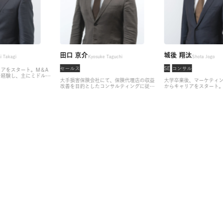
土筆
田口 京介
城後
Tsukushi Takagi
Kyosuke Taguchi
セールス
SE
コ
からキャリアをスタート。M＆A
大型案件を経験し、主にミドルマ
大手損害保険会社にて、保険代理店の収益
大学
を専門として支援。
その後、財務
改善を目的としたコンサルティングに従
から
ザリー経験を積み、株式会社アサ
事。モビリティ領域での新規サービスの企
から実
業5人目の社員として参画。
金融
画プロジェクトを牽引したのち、株式会社
ンハ
の責任者として、若手～部長クラ
アサインにヘッドハントされ、転職を決
ャリア
経験者のキャリア支援に従事。
金
意。
営業経験者のキャリアアップを中心
のヘ
企業様に限らず、IT/WEB・人材
に、経営幹部〜マネージャー層へのキャリ
ファ
業様とのコネクションにも強みを
ア支援を得意としており、現在は、パート
ムな
ます。
ナー企業からのご依頼のもと、FinTech領
みを
域やMaaS領域など、パイプを活かした重
ンテ