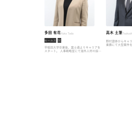
多田 有花
高木 
Momoko Aoki
Yuka Tada
務
セールス
SE
野村證券
業務にて
、ラグジュアリーホテルよりキ
早稲田大学卒業後、富士通よりキャリアを
ーケット
タート。
コンシェルジュとして
スタート。
人事戦略室にて海外人材の採
アドバイ
だ後、CX戦略部門にて組織開
用、タレントマネジメントの構築、報酬制
インに創
クトの企画から実行を担い、そ
度の設計・導入・運用を担う。
その後、ア
セクター
ト業務の効率化をミッションと
サインにヘッドハントされ参画を決意。
若
スの営業
ロセスのDX化をリード。
株式
手ハイエンド特化の支援を行いながら、人
融業界の
ンに参画後は、営業職・販売職
員配置計画や採用方針の策定・実行をリー
業界の企
ャリアアップに強みを持ち、若
ド。
現在はアソシエイトプリンシパルとし
有してい
ド層に特化したキャリア支援に
て、全社の支援品質向上を牽引。