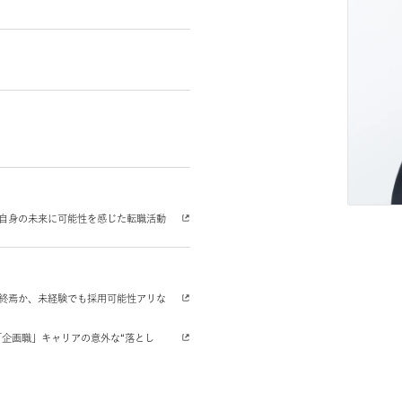
し、アサインへの参画を決意。現在は、企画職や国内
に加え、自社の採用戦略立案や新規事業創出にも携わ
ームへ。自身の未来に可能性を感じた転職活動
ブル」の終焉か、未経験でも採用可能性アリな