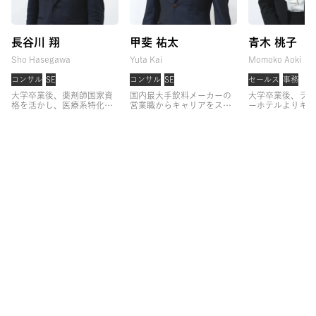
長谷川 翔
甲斐 祐太
青木 桃子
Sho Hasegawa
Yuta Kai
Momoko Aoki
コンサル
SE
コンサル
SE
セールス
事務
大学卒業後、薬剤師国家資
国内最大手飲料メーカーの
大学卒業後、ラグ
格を活かし、医療系特化の
営業職からキャリアをスタ
ーホテルよりキャ
キャリア支援に従事。
3年
ート。
大手クライアントへ
タート。
コンシ
間支援実績No.1を続けた
の法人営業に従事した後、
して経験を積んだ
後、関西支社の立ち上げを
営業組織のマネジメントを
略部門にて組織開
担当。
事業方針策定やコン
経験。
その後、育成戦略プ
ェクトの企画から
サルタント育成に従事。
ロジェクトのリーダーとし
い、その後フロン
「一人一人に向き合い、よ
て、CHRO直下で組織形
効率化をミッショ
り長期的なキャリア支援を
成・人材開発に従事。
アサ
接客プロセスのD
行いたい」
という思いか
イン参画後は、一貫して営
ド。
株式会社ア
ら、アサインに参画し、営
業経験者のキャリア支援を
画後は、営業職・
業経験者を中心にキャリア
行う。
また、人事責任者と
験者のキャリアア
支援を行う。
して、組織設計や育成方針
みを持ち、若手ハ
の策定なども行う。
層に特化したキャ
に従事。