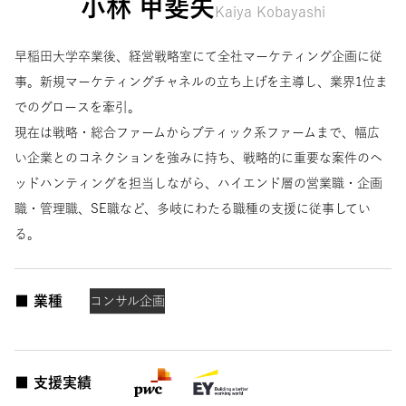
小林 甲斐矢
Kaiya Kobayashi
早稲田大学卒業後、経営戦略室にて全社マーケティング企画に従
事。新規マーケティングチャネルの立ち上げを主導し、業界1位ま
でのグロースを牽引。
現在は戦略・総合ファームからブティック系ファームまで、幅広
い企業とのコネクションを強みに持ち、戦略的に重要な案件のヘ
ッドハンティングを担当しながら、ハイエンド層の営業職・企画
職・管理職、SE職など、多岐にわたる職種の支援に従事してい
る。
■ 業種
コンサル
企画
■ 支援実績