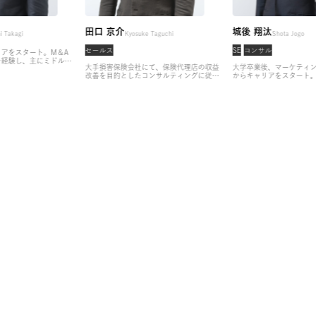
土筆
田口 京介
城後
Tsukushi Takagi
Kyosuke Taguchi
セールス
SE
コ
からキャリアをスタート。M＆A
大型案件を経験し、主にミドルマ
大手損害保険会社にて、保険代理店の収益
大学
を専門として支援。
その後、財務
改善を目的としたコンサルティングに従
から
ザリー経験を積み、株式会社アサ
事。モビリティ領域での新規サービスの企
から実
業5人目の社員として参画。
金融
画プロジェクトを牽引したのち、株式会社
ンハ
の責任者として、若手～部長クラ
アサインにヘッドハントされ、転職を決
ャリア
経験者のキャリア支援に従事。
金
意。
営業経験者のキャリアアップを中心
のヘ
企業様に限らず、IT/WEB・人材
に、経営幹部〜マネージャー層へのキャリ
ファ
業様とのコネクションにも強みを
ア支援を得意としており、現在は、パート
ムな
ます。
ナー企業からのご依頼のもと、FinTech領
みを
域やMaaS領域など、パイプを活かした重
ンテ
要案件に対するヘッドハンターとしても活
動している。