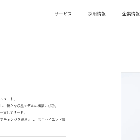
サービス
採用情報
キャリアをスタート。
ームを考案し、新たな収益モデルの構築に成功。
ントまで一貫してリード。
いだキャリアチェンジを得意とし、若手ハイエンド層