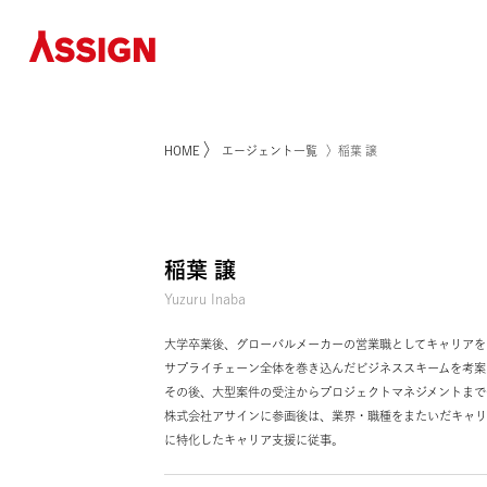
〉
HOME
エージェント一覧
〉稲葉 譲
稲葉 譲
Yuzuru Inaba
大学卒業後、グローバルメーカーの営業職として
サプライチェーン全体を巻き込んだビジネススキ
その後、大型案件の受注からプロジェクトマネジメ
株式会社アサインに参画後は、業界・職種をまた