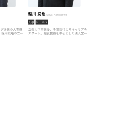
 翔汰
越川 潤也
吉
Shota Jogo
Junya Koshikawa
ンサル
人事
セールス
コ
卒業後、マーケティング企業の人事職
立教大学卒業後、千葉銀行よりキャリアを
大
キャリアをスタート。
採用戦略の立案
スタート。融資提案を中心とした法人営業
キ
行、KPI管理など採用業務全般のイ
経験を積んだ後、リクルートに入社。4年
手
ウス化を行う。
その後、IT知見者のキ
間新規開拓の営業を経験したのち、既存顧
ン
支援に特化し、コンサル・SIer領域
客へのアップセルをミッションとした新規
テ
ッドハンターとして活動。
戦略・総合
プロジェクトを立ち上げ、PMとして事業
ジ
ームだけでなく、ブティック系ファー
計画の立案から実行までをリード。
アサイ
貫
ど幅広い企業様とのコネクションに強
ンに参画後はハイエンド層の人事経験者に
ァ
持ち、戦略的に重要な案件のヘッドハ
特化した支援からエージェントとしての活
ケ
ィングを担当。
動をスタート。
自らも採用人事の経験を持
そ
ち、面接官ならではの視点で選考対策を行
さ
い高い内定率を実現。
キャリアの知見の幅
責
が広く、難易度の高い30歳目前でのキャリ
支
アチェンジの実現に強みを持つ。
エ
さ