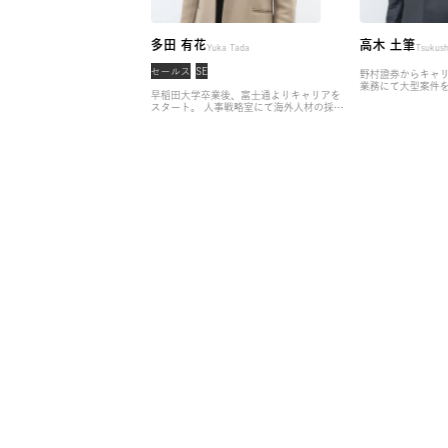
多田 有花
高木 
Momoko Aoki
Yuka Tada
務
セールス
SE
野村證券
業務にて
、ラグジュアリーホテルよりキ
早稲田大学卒業後、富士通よりキャリアを
ーケット
タート。
コンシェルジュとして
スタート。
人事戦略室にて海外人材の採
アドバイ
だ後、CX戦略部門にて組織開
用、タレントマネジメントの構築、報酬制
インに創
クトの企画から実行を担い、そ
度の設計・導入・運用を担う。
その後、ア
セクター
ト業務の効率化をミッションと
サインにヘッドハントされ参画を決意。
若
スの営業
ロセスのDX化をリード。
株式
手ハイエンド特化の支援を行いながら、人
融業界の
ンに参画後は、営業職・販売職
員配置計画や採用方針の策定・実行をリー
業界の企
ャリアアップに強みを持ち、若
ド。
現在はアソシエイトプリンシパルとし
有してい
ド層に特化したキャリア支援に
て、全社の支援品質向上を牽引。