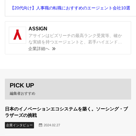
【20代向け】人事職の転職におすすめのエージェント会社10選
ASSIGN
アサインはビズリーチの最高ランク受賞等、確か
な実績を持つエージェントと、若手ハイエンド向
け転職サイト『ASSIGN』であなたのキャリアを支
企業詳細へ
援しています。 コンサルティング業界専門のキャ
リア支援から始まり、現在ではハイエンド層の営
業職・企画職・管理職など幅広い支援を行ってい
ます。 ご経験と価値観をお伺いし、目指す姿から
逆算したキャリア戦略をご提案し、ご納得いただ
PICK UP
いた上で案件をご紹介するのが、弊社のキャリア
支援の特徴です。
編集者おすすめ
日本のイノベーションエコシステムを築く。ソーシング・ブ
ラザーズの挑戦
企業インタビュー
2024.02.27