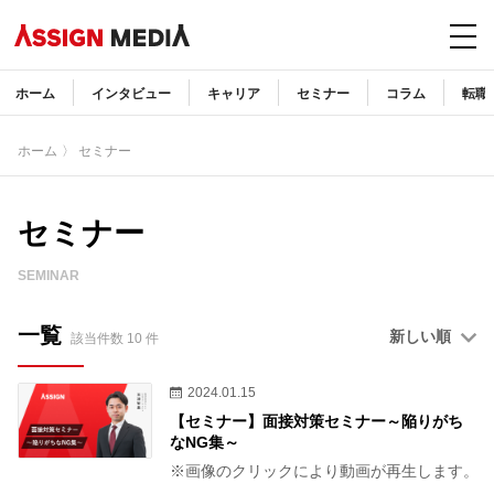
ホーム
インタビュー
キャリア
セミナー
コラム
転職
ホーム
〉 セミナー
セミナー
SEMINAR
一覧
新しい順
該当件数 10 件
2024.01.15
【セミナー】面接対策セミナー～陥りがち
なNG集～
※画像のクリックにより動画が再生します。