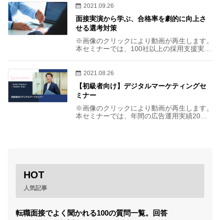
します。
2021.09.26
面接実演から学ぶ、合格率を劇的に向上さ
せる選考対策
※画像のクリックにより動画が再生します。
本セミナーでは、100社以上の採用支援実績
を持つエージェントによる選考対策のノウ
ハウをお伝えします。 テクニック論だけで
はなく、若手営業職の方を想定したリアル
2021.08.26
な回答例をお伝えするため、すぐに選考に
【初級者向け】デジタルマーケティングセ
活かしていただける内容となります！
ミナー
※画像のクリックにより動画が再生します。
本セミナーでは、年間の広告運用実績20億
円以上の現役マーケターより、支援会社・
事業会社それぞれのマーケターの業務内容
やキャリアパスまで幅広くお伝えします。
HOT
人気記事
転職面接でよく聞かれる100の質問一覧。回答