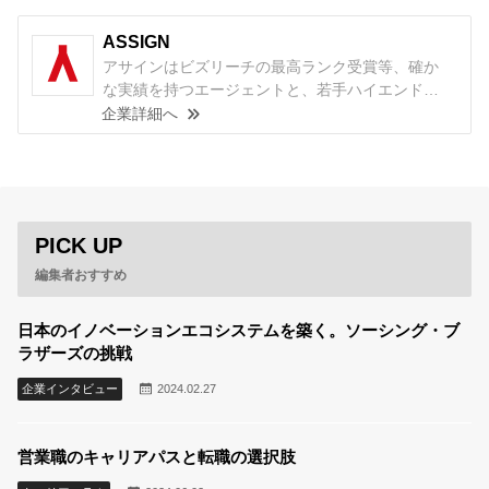
ASSIGN
アサインはビズリーチの最高ランク受賞等、確か
な実績を持つエージェントと、若手ハイエンド向
け転職サイト『ASSIGN』であなたのキャリアを支
企業詳細へ
援しています。 コンサルティング業界専門のキャ
リア支援から始まり、現在ではハイエンド層の営
業職・企画職・管理職など幅広い支援を行ってい
ます。 ご経験と価値観をお伺いし、目指す姿から
逆算したキャリア戦略をご提案し、ご納得いただ
PICK UP
いた上で案件をご紹介するのが、弊社のキャリア
支援の特徴です。
編集者おすすめ
日本のイノベーションエコシステムを築く。ソーシング・ブ
ラザーズの挑戦
企業インタビュー
2024.02.27
営業職のキャリアパスと転職の選択肢