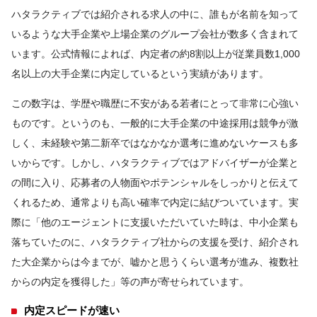
ハタラクティブでは紹介される求人の中に、誰もが名前を知って
いるような大手企業や上場企業のグループ会社が数多く含まれて
います。公式情報によれば、内定者の約8割以上が従業員数1,000
名以上の大手企業に内定しているという実績があります。
この数字は、学歴や職歴に不安がある若者にとって非常に心強い
ものです。というのも、一般的に大手企業の中途採用は競争が激
しく、未経験や第二新卒ではなかなか選考に進めないケースも多
いからです。しかし、ハタラクティブではアドバイザーが企業と
の間に入り、応募者の人物面やポテンシャルをしっかりと伝えて
くれるため、通常よりも高い確率で内定に結びついています。実
際に「他のエージェントに支援いただいていた時は、中小企業も
落ちていたのに、ハタラクティブ社からの支援を受け、紹介され
た大企業からは今までが、嘘かと思うくらい選考が進み、複数社
からの内定を獲得した」等の声が寄せられています。
内定スピードが速い