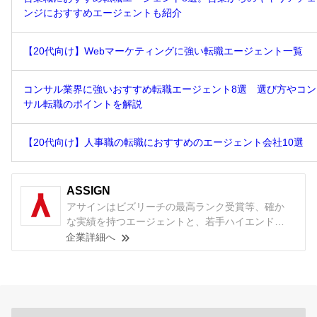
ンジにおすすめエージェントも紹介
【20代向け】Webマーケティングに強い転職エージェント一覧
コンサル業界に強いおすすめ転職エージェント8選 選び方やコン
サル転職のポイントを解説
【20代向け】人事職の転職におすすめのエージェント会社10選
ASSIGN
アサインはビズリーチの最高ランク受賞等、確か
な実績を持つエージェントと、若手ハイエンド向
け転職サイト『ASSIGN』であなたのキャリアを支
企業詳細へ
援しています。 コンサルティング業界専門のキャ
リア支援から始まり、現在ではハイエンド層の営
業職・企画職・管理職など幅広い支援を行ってい
ます。 ご経験と価値観をお伺いし、目指す姿から
逆算したキャリア戦略をご提案し、ご納得いただ