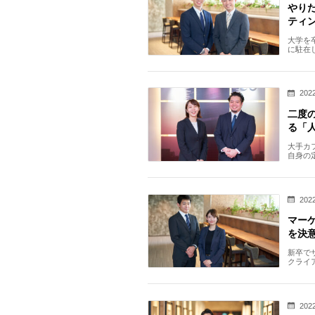
やり
ティ
大学を
に駐在
し、新
2022
二度
る「
大手カ
自身の
人事の
2022
マー
を決
新卒で
クライ
新型コ
2022