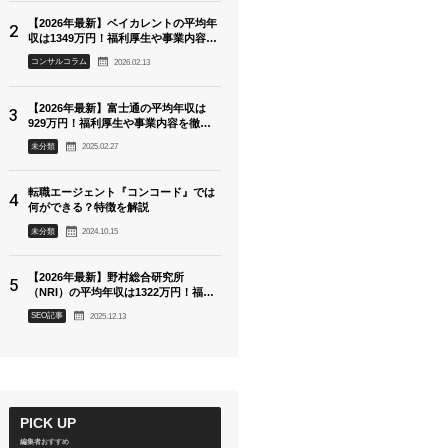
【2026年最新】ベイカレントの平均年
収は1349万円！福利厚生や事業内容も
徹底解説
2026.02.13
コンサルコラム
【2026年最新】富士通の平均年収は
929万円！福利厚生や事業内容を徹底
解説
2025.02.27
未分類
転職エージェント『コンコード』では
何ができる？特徴を解説
2024.10.15
未分類
【2026年最新】野村総合研究所
（NRI）の平均年収は1322万円！福利
厚生や事業内容を徹底解説
2025.12.13
SEO記事
PICK UP
編集者おすすめ