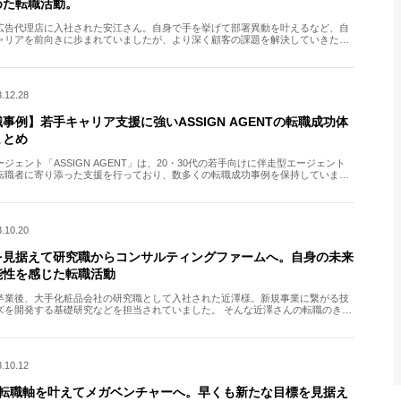
めた転職活動。
広告代理店に入社された安江さん。自身で手を挙げて部署異動を叶えるなど、自
ャリアを前向きに歩まれていましたが、より深く顧客の課題を解決していきたい
いから転職活動に踏み切りました。 弊社エージェント多田とと […]
.12.28
事例】若手キャリア支援に強いASSIGN AGENTの転職成功体
まとめ
ジェント「ASSIGN AGENT」は、20・30代の若手向けに伴走型エージェント
転職者に寄り添った支援を行っており、数多くの転職成功事例を保持していま
記事では、ASSIGN AGENTを利用して転 […]
.10.20
を見据えて研究職からコンサルティングファームへ。自身の未来
能性を感じた転職活動
卒業後、大手化粧品会社の研究職として入社された近澤様。新規事業に繋がる技
ズを開発する基礎研究などを担当されていました。 そんな近澤さんの転職のきっ
、自身の叶えたい夢を見つめ直したことでした。 担当エージ […]
.10.12
の転職軸を叶えてメガベンチャーへ。早くも新たな目標を見据え