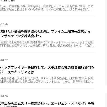
代から、広告業界に強い興味を持ち、新卒ではオリコム（総合広告代理店）にて
通広告領域をご担当されていた今高様。今回のご転職では、扱う領域を広げ、よ
なスケールで仕事に挑戦したいという想いから転職活動を始めら […]
.10.20
に届けたい価値を突き詰めた転職。プライム上場SIer企業から
Sコンサルティング株式会社へ
Ier企業にて金融業界の大規模開発案件でプロジェクトマネージャー、さらに営業
顧客折衝にも従事されていた高山様。PMと営業の双方を経験する中で、「自身が
顧客へ届けたい価値を突き詰めたい」という想いが芽生え […]
.01.07
のトッププレイヤーを目指して。大手証券会社の投資銀行部門を
拓く、次のキャリアとは
大手証券会社に入社された八坂様。リテール営業を経験後、投資銀行部門へ異動
場企業の経営層との営業活動に従事されていました。 しかし、新卒時から抱いて
業への思いが再燃し、転職活動に踏み切ることを決意。エージ […]
.01.30
代理店からエムスリー株式会社へ。エージェントと「なぜ」を突