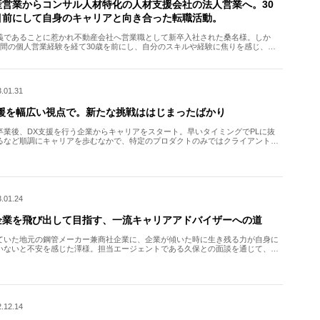
産営業からコンサル人材特化の人材支援会社の法人営業へ。30
目前にして自身のキャリアと向き合った転職活動。
義であることに惹かれ不動産会社へ営業職として新卒入社された桑名様。しか
年間の個人営業経験を経て30歳を前にし、自分のスキルや経験に焦りを感じ、転
意しました。 複数の転職エージェントの話を聞いていた桑名様 […]
.01.31
支援を幅広い視点で。新たな挑戦ははじまったばかり
卒業後、DX支援を行う企業からキャリアをスタート。早いタイミングでPLに抜
るなど順調にキャリアを歩むなかで、特定のプロダクトのみではクライアントの
対して最適解を導き出せないのではないかと自らの業務内容に […]
.01.24
企業を飛び出して目指す、一流キャリアアドバイザーへの道
ていた地元の鋼管メーカー兼商社企業に、企業が傾いた時に生き残る力が自身に
いないと不安を感じた澤様。担当エージェントである久保との面談を通じて、自
を支える仕事への適性に気づき、人材業界へと進んでいくことを […]
.12.14