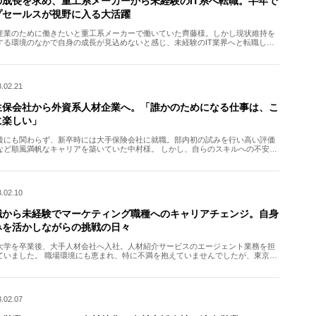
の成長を求め、重工系メーカーから未経験のIT系へ転職。半年で
プセールスが視野に入る大活躍
産業のために働きたいと重工系メーカーで働いていた齊藤様。しかし現状維持を
する環境のなかで自身の成長が見込めないと感じ、未経験のIT業界へと転職しま
未経験業界にも関わらず、ご入社後たった半年でトップセール […]
.02.21
生保会社から外資系人材企業へ。「誰かのためになる仕事は、こ
に楽しい」
後にも関わらず、新卒時には大手保険会社に就職。部内初の試みを行い高い評価
など順風満帆なキャリアを築いていた中村様。 しかし、自らのスキルへの不安と
と顧客の役に立つ仕事がしたい」との想いから転職活動をスタ […]
.02.10
職から未経験でマーケティング職種へのキャリアチェンジ。自身
みを活かしながらの挑戦の日々
大学を卒業後、大手人材会社へ入社。人材紹介サービスのエージェント業務を担
ていました。 職場環境にも恵まれ、特に不満を抱えていませんでしたが、東京か
への転勤をきっかけに徐々に自分が思い描くキャリアと、現職 […]
.02.07