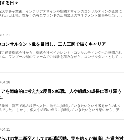
闘する日々
院大学を卒業後、インテリアデザインや空間デザインのコンサルティング企業に
された田上様。数多くの有名ブランドの店舗出店のマネジメント業務を担当して
た。 しかし、顧客への貢献度が実感しづらい点や、調整業務が […]
.09.21
のコンサルタント像を目指し、二人三脚で描くキャリア
ばこ産業株式会社から、株式会社ベイカレント・コンサルティングへご転職され
さん。ワンプール制のファームでご経験を積みながら、コンサルタントとして自
ャリアを描くべく、ベイカレント社にご転職されました。前職に […]
.04.26
リアを戦略的に考えた2度目の転職。人や組織の成長に寄り添う
に。
卒業後、新卒で地方銀行へ入社。地元に貢献していきたいという考えからのUタ
職でした。 しかし、個人や組織の成長に貢献していきたいという想いから、英語
ングサービスなどを運営するベンチャー企業へ転職されました […]
.04.11
だらけの第二新卒としての転職活動。実を結んだ徹底した選考対