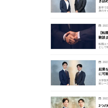
き詰
新卒で
身のキ
との思
2023
【転職
験談
転職エー
として
す。 本
2023
起業
に可
大学院
術シー
かけは
2023
2つ