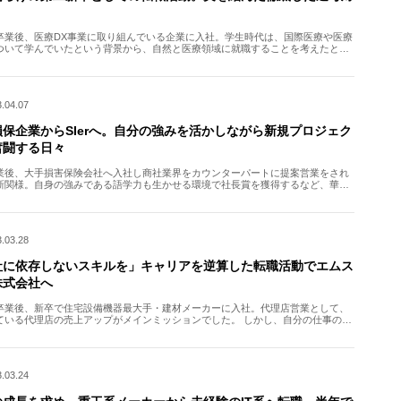
卒業後、医療DX事業に取り組んでいる企業に入社。学生時代は、国際医療や医療
ついて学んでいたという背景から、自然と医療領域に就職することを考えたと言
。 しかし自身の目指したいキャリアと会社が目指す方向性に […]
.04.07
損保企業からSIerへ。自分の強みを活かしながら新規プロジェク
奮闘する日々
業後、大手損害保険会社へ入社し商社業界をカウンターパートに提案営業をされ
新関様。自身の強みである語学力も生かせる環境で社長賞を獲得するなど、華々
活躍をされていらっしゃいました。一方、社内で身につくスキル […]
.03.28
社に依存しないスキルを」キャリアを逆算した転職活動でエムス
株式会社へ
卒業後、新卒で住宅設備機器最大手・建材メーカーに入社。代理店営業として、
ている代理店の売上アップがメインミッションでした。 しかし、自分の仕事の結
値が目に見えない中で、このままでいいのかという複雑な思い […]
.03.24