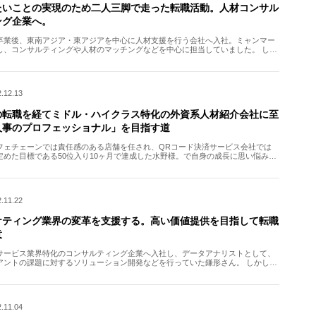
たいことの実現のため二人三脚で走った転職活動。人材コンサル
ング企業へ。
卒業後、東南アジア・東アジアを中心に人材支援を行う会社へ入社。ミャンマー
し、コンサルティングや人材のマッチングなどを中心に担当していました。 しか
型コロナウイルスの影響で、約1年でミャンマーを離れること […]
.12.13
の転職を経てミドル・ハイクラス特化の外資系人材紹介会社に至
人事のプロフェッショナル」を目指す道
フェチェーンでは責任感のある店舗を任され、QRコード決済サービス会社では
定めた目標である50位入り10ヶ月で達成した水野様。で自身の成長に思い悩み、
プロフェッショナルになる道を目指しはじめました。 ミド […]
.11.22
ケティング業界の変革を支援する。高い価値提供を目指して転職
意
サービス業界特化のコンサルティング企業へ入社し、データアナリストとして、
アントの課題に対するソリューション開発などを行っていた鎌形さん。 しかし、
ロナウイルスの影響を大きく受け、鎌形さんの業務内容にも影 […]
.11.04