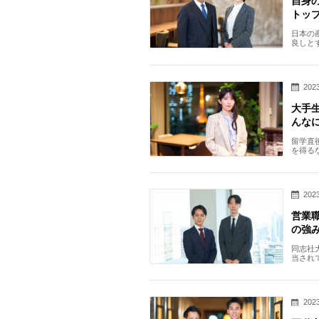
自身
トッ
日本の
良しと
した。
2023
大手
んな
留学直
を得る
「もっ
2023
営業
の強
同志社
当され
ら大阪
2023