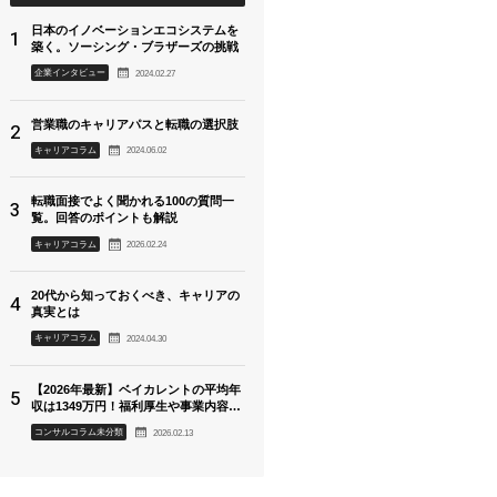
日本のイノベーションエコシステムを
築く。ソーシング・ブラザーズの挑戦
2024.02.27
企業インタビュー
営業職のキャリアパスと転職の選択肢
2024.06.02
キャリアコラム
転職面接でよく聞かれる100の質問一
覧。回答のポイントも解説
2026.02.24
キャリアコラム
20代から知っておくべき、キャリアの
真実とは
2024.04.30
キャリアコラム
【2026年最新】ベイカレントの平均年
収は1349万円！福利厚生や事業内容も
徹底解説
2026.02.13
コンサルコラム未分類