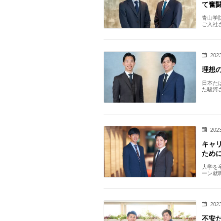
て奮
青山学
ご入社
いまし
2023
理想
日本た
た駿河
身のキ
2023
キャ
ため
大学を
ーン就
コーチ
2023
不安