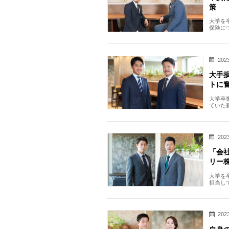
策
大学を
保険に
います
2023
大手
トに
大学卒
ていた
しいご
2023
「会
リー
大学を
担当し
果や価
2023