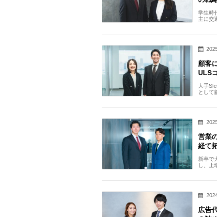
学生時
主に交
り大き
2025
顧客
UL
大手S
として
本当に
2025
営業
経て
新卒で
し、上
いた企
2024
広告