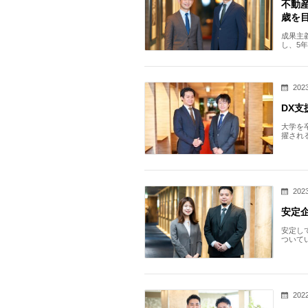
不動
歳を
成果主
し、5
職を決
2023
DX
大学を
擢され
課題に
2023
安定
安定し
ついて
身の人
2022