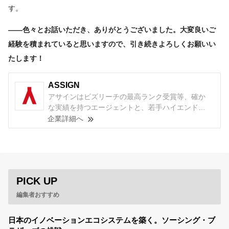
す。
――色々とお話いただき、ありがとうございました。大変良いご
経験を積まれていると思いますので、引き続きよろしくお願いい
たします！
ASSIGN
アサインはビズリーチの最高ランク受賞等、確か
な実績を持つエージェントと、若手ハイエンド向
け転職サイト『ASSIGN』であなたのキャリアを支
企業詳細へ
援しています。 コンサルティング業界専門のキャ
リア支援から始まり、現在ではハイエンド層の営
業職・企画職・管理職など幅広い支援を行ってい
ます。 ご経験と価値観をお伺いし、目指す姿から
逆算したキャリア戦略をご提案し、ご納得いただ
PICK UP
いた上で案件をご紹介するのが、弊社のキャリア
支援の特徴です。
編集者おすすめ
日本のイノベーションエコシステムを築く。ソーシング・ブ