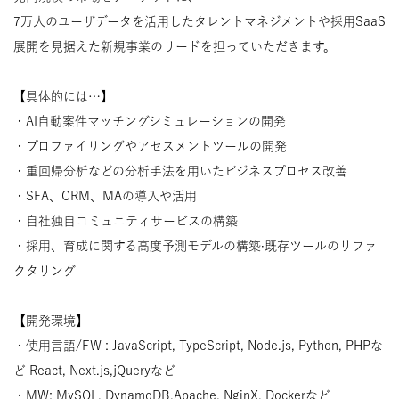
7万人のユーザデータを活用したタレントマネジメントや採用SaaS
展開を見据えた新規事業のリードを担っていただきます。
【具体的には…】
・AI自動案件マッチングシミュレーションの開発
・プロファイリングやアセスメントツールの開発
・重回帰分析などの分析手法を用いたビジネスプロセス改善
・SFA、CRM、MAの導入や活用
・自社独自コミュニティサービスの構築
・採用、育成に関する高度予測モデルの構築·既存ツールのリファ
クタリング
【開発環境】
・使用言語/FW : JavaScript, TypeScript, Node.js, Python, PHPな
ど React, Next.js,jQueryなど
・MW: MySQL, DynamoDB,Apache, NginX, Dockerなど