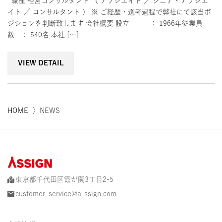
職種 経営コンサルタント （ アソシエイト ／ シニア・アソシエ
イト ／ コンサルタント ） ※ ご経歴・選考過程で弊社にて該当ポ
ジションを判断致します 会社概要 設立 ： 1966年従業員
数 ： 540名 本社 […]
VIEW DETAIL
HOME
〉NEWS
東京都千代田区霞が関3丁目2-5
customer_service@a-ssign.com