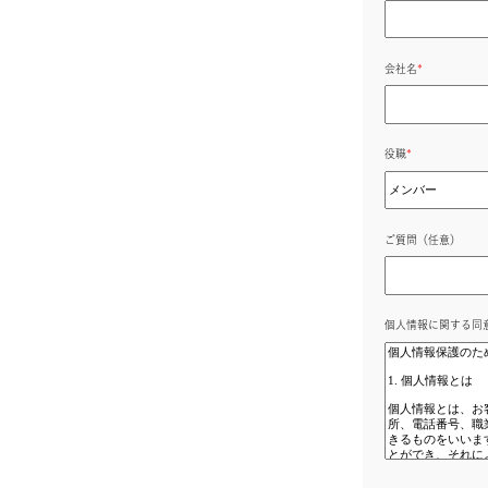
電話番号
*
会社名
*
役職
*
ご質問（任
個人情報に