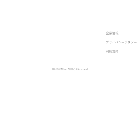
企
プ
利
©ASSIGN Inc. All Right Reserved.