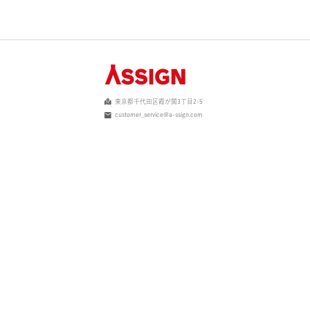
東京都千代田区霞が関3丁目2-5
customer_service@a-ssign.com